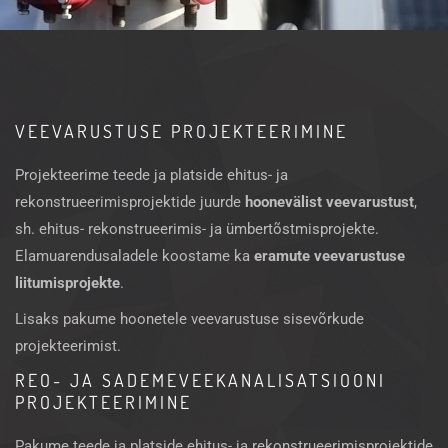
VEEVARUSTUSE PROJEKTEERIMINE
Projekteerime teede ja platside ehitus- ja
rekonstrueerimisprojektide juurde
hoonevälist veevarustust
,
sh. ehitus- rekonstrueerimis- ja ümbertõstmisprojekte.
Elamuarendusaladele koostame ka
eramute veevarustuse
liitumisprojekte
.
Lisaks pakume hoonetele veevarustuse sisevõrkude
projekteerimist.
REO- JA SADEMEVEEKANALISATSIOONI
PROJEKTEERIMINE
Pakume teede ja platside ehitus- ja rekonstrueerimisprojektide